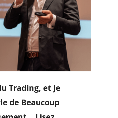
u Trading, et Je
rle de Beaucoup
ssement… Lisez