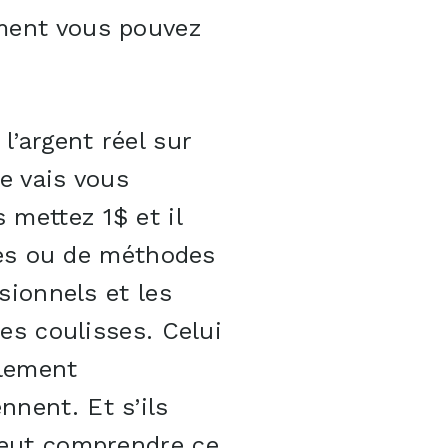
mment vous pouvez
l’argent réel sur
e vais vous
 mettez 1$ et il
stes ou de méthodes
sionnels et les
es coulisses. Celui
ilement
nent. Et s’ils
peut comprendre ce