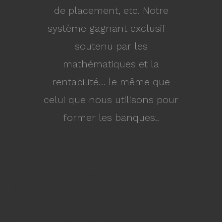
de placement, etc. Notre
système gagnant exclusif –
soutenu par les
mathématiques et la
rentabilité… le même que
celui que nous utilisons pour
former les banques..
APPRENDRE À TRADER LE FOREX,
COMMENT TRADER LE FOREX, MEILLEUR
COURS DE FOREX PAR LE BIAIS DU TRADING
FOREX PRICE ACTION