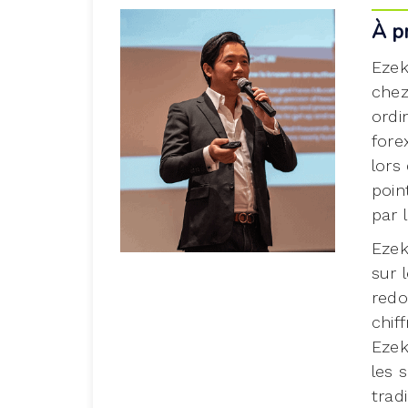
À p
Ezek
chez
ordi
fore
lors
poin
par 
Ezek
sur 
redo
chif
Ezek
les 
trad