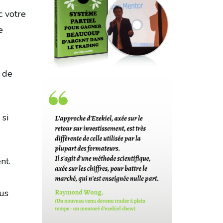
c votre
e
n de
 si
nt.
ous