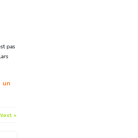
est pas
lars
i un
Next »