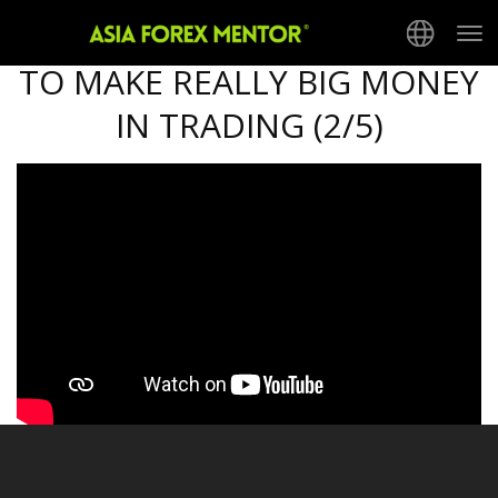
5-PART SYSTEM OF – HOW
Tog
nav
TO MAKE REALLY BIG MONEY
IN TRADING (2/5)