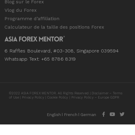
Blog sur le Forex
Vlog du Forex
Programme d’affiliation
Calculateur de la taille des positions Forex
6 Raffles Boulevard, #03-308, Singapore 039594
Whatsapp Text: +65 8786 8319
©
2022
ASIA FOREX MENTOR. All Rights Reserved |
Disclaimer – Terms
of Use
|
Privacy Policy
|
Cookie Policy
|
Privacy Policy – Europe GDPR
English
French
German