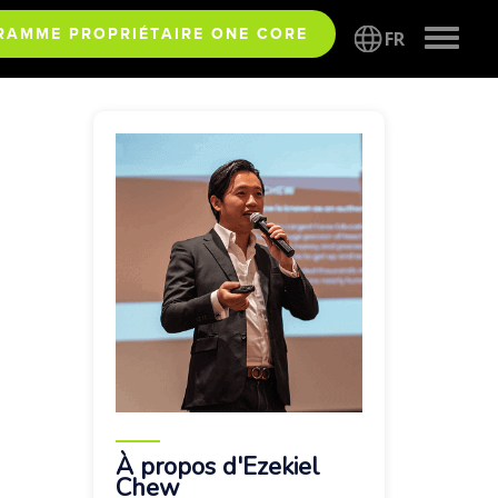
Toggle
RAMME PROPRIÉTAIRE ONE CORE
FR
naviga
À propos d'Ezekiel
Chew