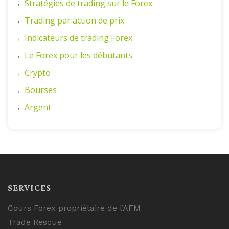
Stratégies de trading sur le Forex
Trading par action de prix
Indicateurs de trading Forex
Le Forex pour les débutants
Crypto
Bourses
Argent
SERVICES
Cours Forex propriétaire de l’AFM
Trade Rescue