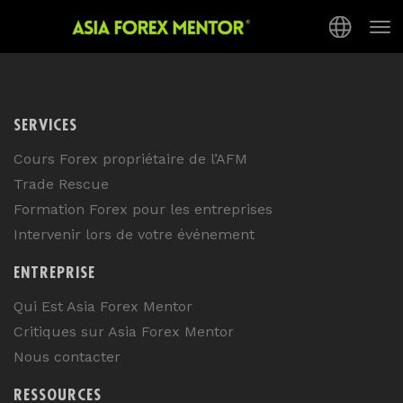
[youtube id=”imwOyTcLQK4″ align=”center”
Tog
mode=”normal” autoplay=”no”]
nav
SERVICES
Cours Forex propriétaire de l’AFM
Trade Rescue
Formation Forex pour les entreprises
Intervenir lors de votre événement
ENTREPRISE
Qui Est Asia Forex Mentor
Critiques sur Asia Forex Mentor
Nous contacter
RESSOURCES