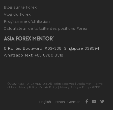
Blog sur le Forex
Vlog du Forex
Programme d’affiliation
Calculateur de la taille des positions Forex
6 Raffles Boulevard, #03-308, Singapore 039594
Whatsapp Text: +65 8786 8319
©
2022
ASIA FOREX MENTOR. All Rights Reserved |
Disclaimer – Terms
of Use
|
Privacy Policy
|
Cookie Policy
|
Privacy Policy – Europe GDPR
English
French
German