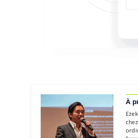
À p
Ezek
chez
ordi