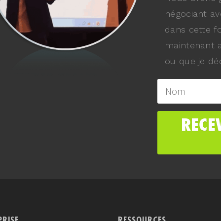
négociant av
dans cette f
maintenant a
ou que je déc
PRISE
RESSOURCES