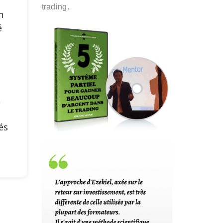
e
trading.
n
é
s
,
és