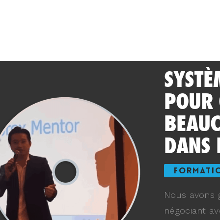
SYSTÈ
POUR
BEAUC
DANS 
FORMATI
Nous avons g
négociant av