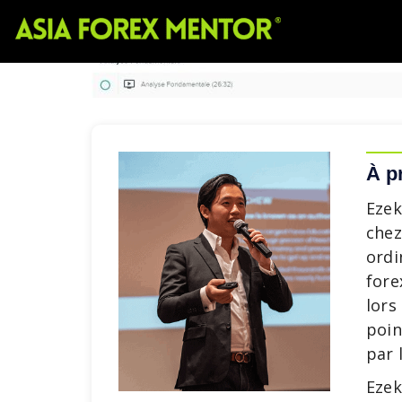
À p
Ezek
chez
ordi
fore
lors
poin
par 
Ezek