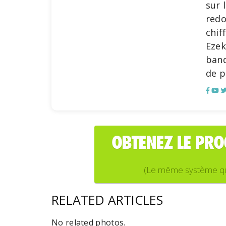
sur 
redo
chif
Ezek
banq
de p
OBTENEZ LE PR
(Le même système que j
RELATED ARTICLES
No related photos.