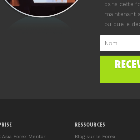
dans cette f
maintenant a
ou que je déc
PRISE
RESSOURCES
t Asia Forex Mentor
Blog sur le Forex