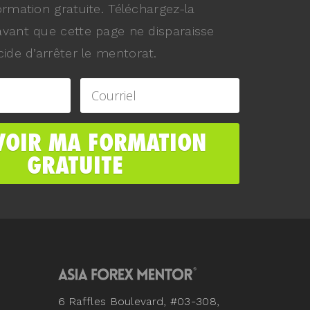
ormation gratuite. Téléchargez-la
vant que cette page ne disparaisse
ide d’arrêter le mentorat.
6 Raffles Boulevard, #03-308,