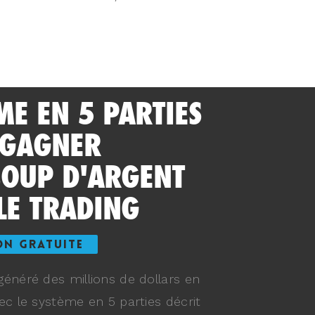
ME EN 5 PARTIES
 GAGNER
OUP D'ARGENT
LE TRADING
ON GRATUITE
énéré des millions de dollars en
ec le système en 5 parties décrit