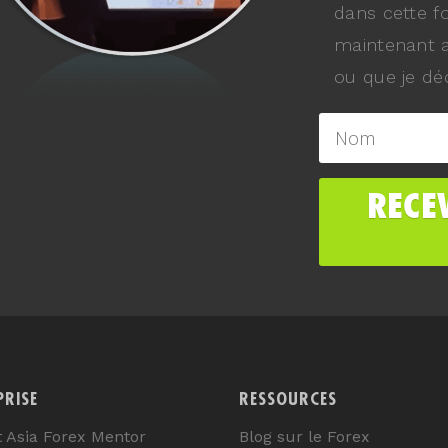
dans cette f
maintenant a
ou que je déc
PRISE
RESSOURCES
t Asia Forex Mentor
Blog sur le Forex