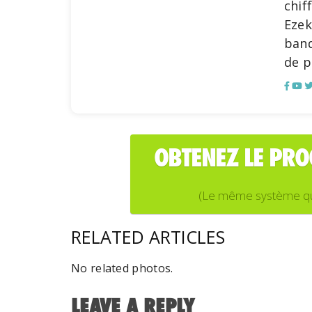
chif
Ezek
banq
de p
OBTENEZ LE PR
(Le même système que j
RELATED ARTICLES
No related photos.
LEAVE A REPLY