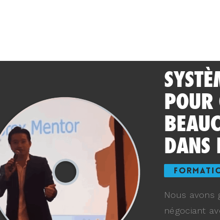
SYSTÈ
POUR
BEAUC
DANS 
FORMATI
Nous avons g
négociant av