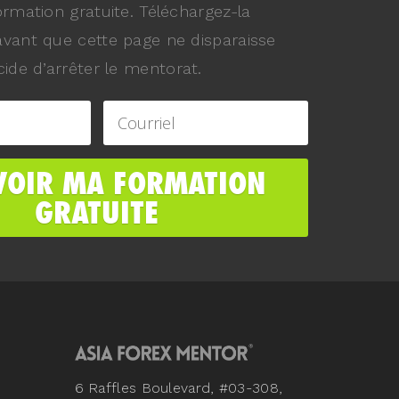
ormation gratuite. Téléchargez-la
vant que cette page ne disparaisse
ide d’arrêter le mentorat.
6 Raffles Boulevard, #03-308,