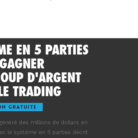
ME EN 5 PARTIES
 GAGNER
OUP D'ARGENT
LE TRADING
ON GRATUITE
énéré des millions de dollars en
ec le système en 5 parties décrit