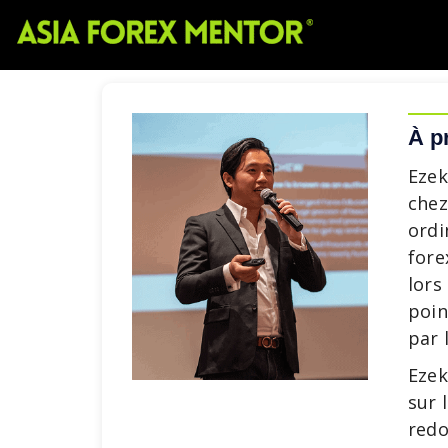
À p
Ezek
chez
ordi
fore
lors
poin
par 
Ezek
sur 
redo