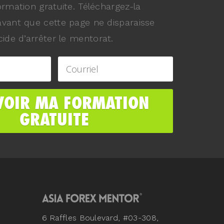
ormation gratuite. Téléchargez-la
vant que cette page ne disparaisse
ide d’arrêter le mentorat.
6 Raffles Boulevard, #03-308,