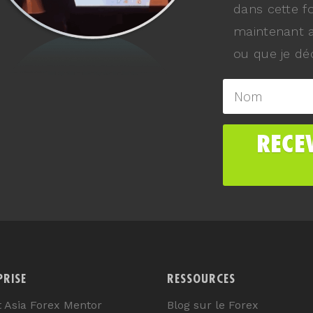
dans cette f
maintenant a
ou que je déc
PRISE
RESSOURCES
t Asia Forex Mentor
Blog sur le Forex