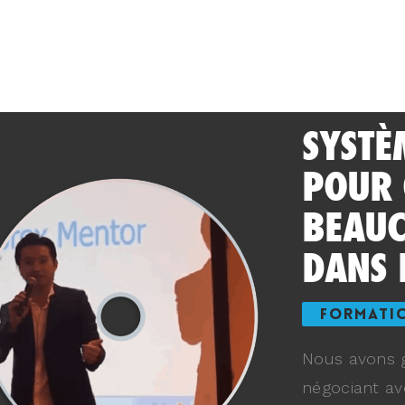
SYSTÈ
POUR
BEAUC
DANS 
FORMATI
Nous avons g
négociant av