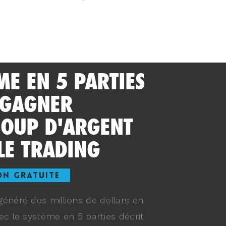
ME EN 5 PARTIES
 GAGNER
OUP D'ARGENT
LE TRADING
ON GRATUITE
énéré des millions de dollars en
ec le système en 5 parties décrit