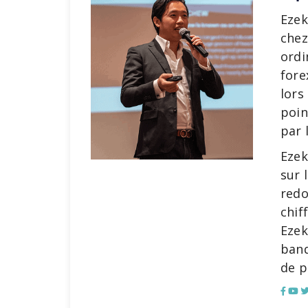
Ezek
chez
ordi
fore
lors
poin
par 
Ezek
sur 
redo
chif
Ezek
banq
de p