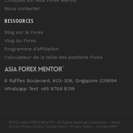
Critiques sur Asia Forex Mentor
Nous contacter
RESSOURCES
Blog sur le Forex
Vlog du Forex
Programme d’affiliation
Calculateur de la taille des positions Forex
6 Raffles Boulevard, #03-308, Singapore 039594
Whatsapp Text: +65 8786 8319
©
2022
ASIA FOREX MENTOR. All Rights Reserved |
Disclaimer – Terms
of Use
|
Privacy Policy
|
Cookie Policy
|
Privacy Policy – Europe GDPR