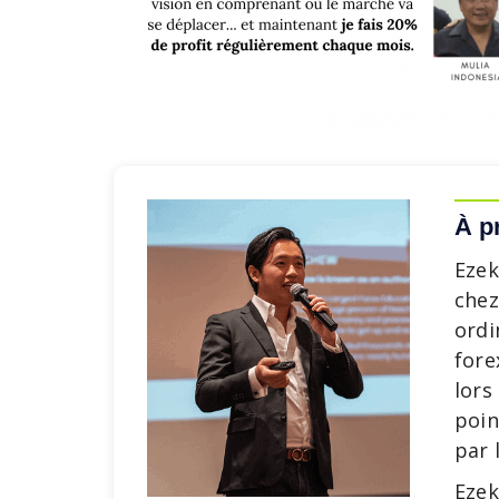
À p
Ezek
chez
ordi
fore
lors
poin
par 
Ezek