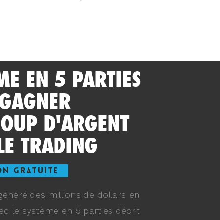
ME EN 5 PARTIES
 GAGNER
OUP D'ARGENT
LE TRADING
ON GRATUITE
énéré des millions de dollars en
ec le système en 5 parties décrit