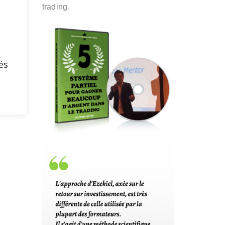
trading.
,
és