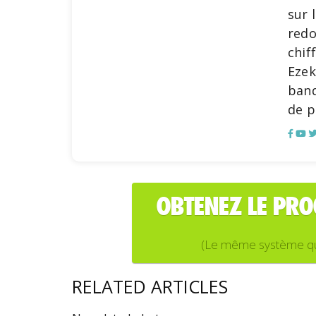
sur 
redo
chif
Ezek
banq
de p
OBTENEZ LE PR
(Le même système que j
RELATED ARTICLES