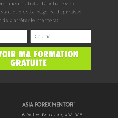
ormation gratuite. Téléchargez-la
vant que cette page ne disparaisse
ide d’arrêter le mentorat.
6 Raffles Boulevard, #03-308,