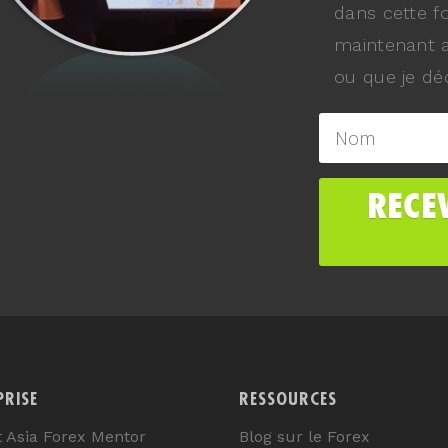
dans cette f
maintenant a
ou que je déc
PRISE
RESSOURCES
t Asia Forex Mentor
Blog sur le Forex