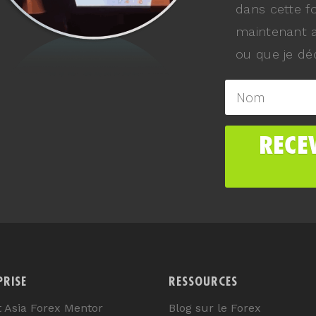
dans cette f
maintenant a
ou que je déc
PRISE
RESSOURCES
t Asia Forex Mentor
Blog sur le Forex