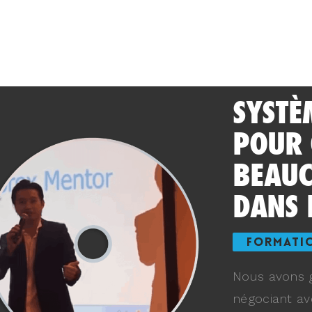
SYSTÈ
POUR
BEAUC
DANS 
FORMATI
Nous avons g
négociant av