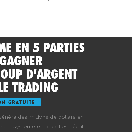
ME EN 5 PARTIES
 GAGNER
OUP D'ARGENT
LE TRADING
ON GRATUITE
énéré des millions de dollars en
ec le système en 5 parties décrit