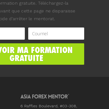
ormation gratuite. Téléchargez-la
vant que cette page ne disparaisse
ide d’arrêter le mentorat.
6 Raffles Boulevard, #03-308,