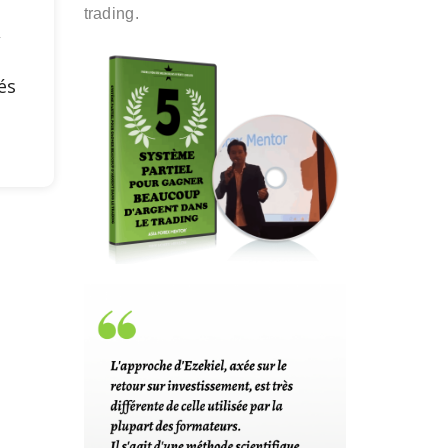
trading.
,
és