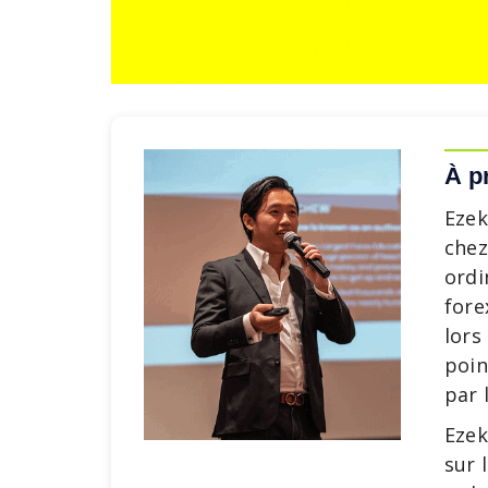
À p
Ezek
chez
ordi
fore
lors
poin
par 
Ezek
sur 