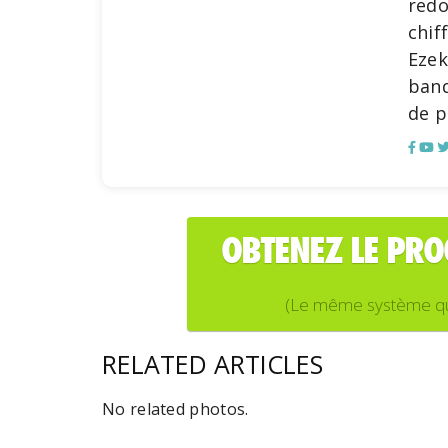
redo
chif
Ezek
banq
de p
OBTENEZ LE PR
(Le même système que j
RELATED ARTICLES
No related photos.