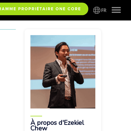
Toggle
RAMME PROPRIÉTAIRE ONE CORE
FR
naviga
À propos d'Ezekiel
Chew