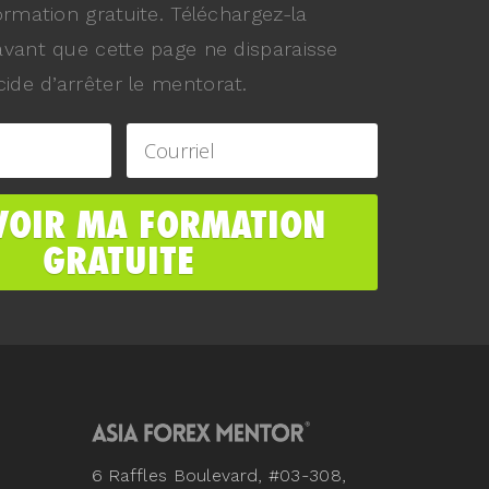
ormation gratuite. Téléchargez-la
vant que cette page ne disparaisse
ide d’arrêter le mentorat.
6 Raffles Boulevard, #03-308,