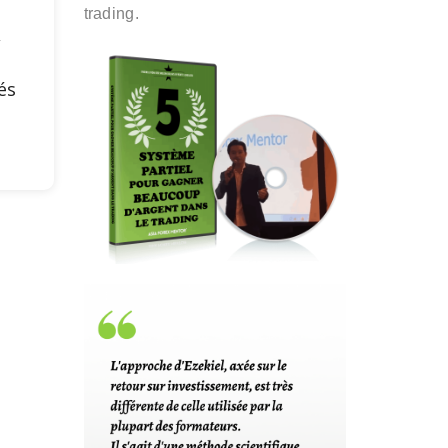
trading.
,
és