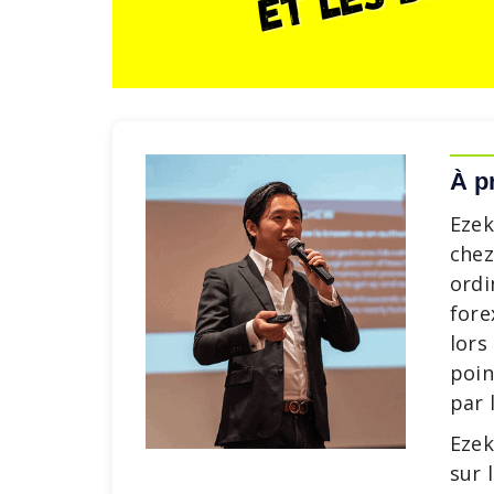
À p
Ezek
chez
ordi
fore
lors
poin
par 
Ezek
sur 