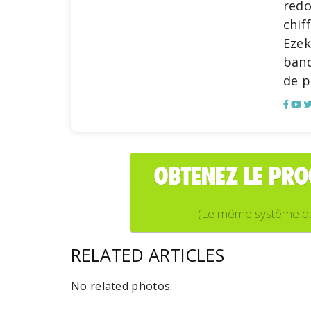
redo
chif
Ezek
banq
de p
OBTENEZ LE PR
(Le même système que j
RELATED ARTICLES
No related photos.