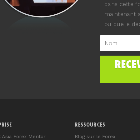
dans cette f
maintenant a
ou que je déc
PRISE
RESSOURCES
t Asia Forex Mentor
Blog sur le Forex