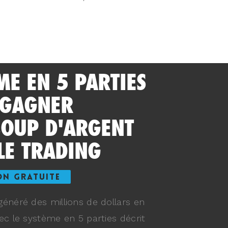
ME EN 5 PARTIES
 GAGNER
OUP D'ARGENT
LE TRADING
ON GRATUITE
énéré des millions de dollars en
ec le système en 5 parties décrit