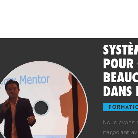
SYSTÈ
POUR
BEAUC
DANS 
FORMATI
Nous avons g
négociant av