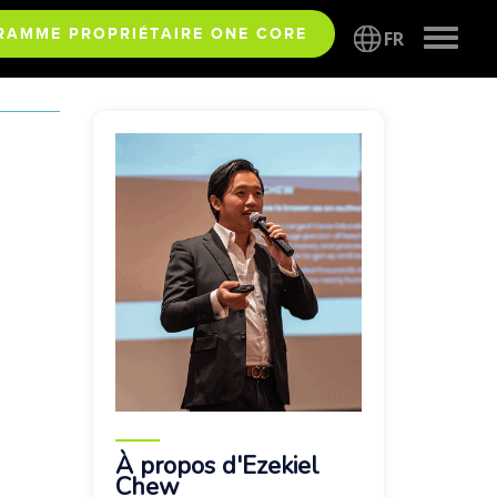
Toggle
RAMME PROPRIÉTAIRE ONE CORE
FR
naviga
À propos d'Ezekiel
Chew