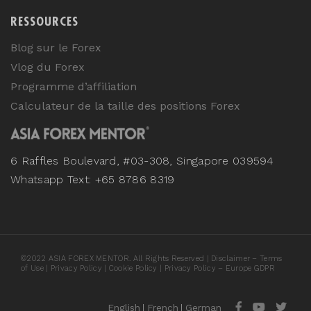
RESSOURCES
Blog sur le Forex
Vlog du Forex
Programme d’affiliation
Calculateur de la taille des positions Forex
6 Raffles Boulevard, #03-308, Singapore 039594
Whatsapp Text: +65 8786 8319
©
2022
ASIA FOREX MENTOR. All Rights Reserved |
Disclaimer – Terms
of Use
|
Privacy Policy
|
Cookie Policy
|
Privacy Policy – Europe GDPR
English
French
German