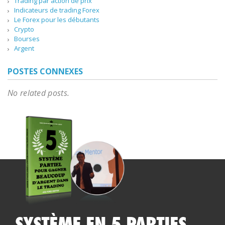
Trading par action de prix
Indicateurs de trading Forex
Le Forex pour les débutants
Crypto
Bourses
Argent
POSTES CONNEXES
No related posts.
SYSTÈME EN 5 PARTIES