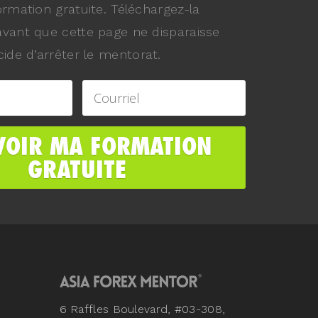
ormation gratuite. Téléchargez-la
vant que cette page ne disparaisse
ide d’arrêter le mentorat.
6 Raffles Boulevard, #03-308,