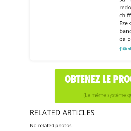
redo
chif
Ezek
banq
de p
OBTENEZ LE PR
(Le même système que j
RELATED ARTICLES
No related photos.