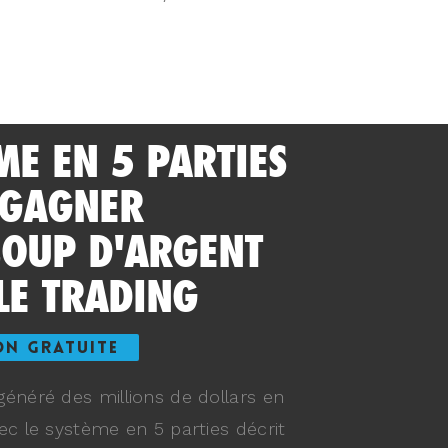
ME EN 5 PARTIES
 GAGNER
OUP D'ARGENT
LE TRADING
ON GRATUITE
énéré des millions de dollars en
ec le système en 5 parties décrit