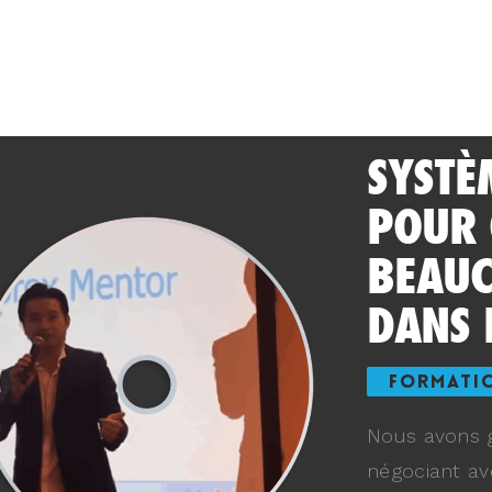
SYSTÈ
POUR
BEAUC
DANS 
FORMATI
Nous avons g
négociant av