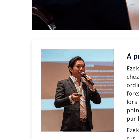
À p
Ezek
chez
ordi
fore
lors
poin
par 
Ezek
sur 