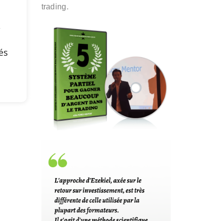
trading.
,
és