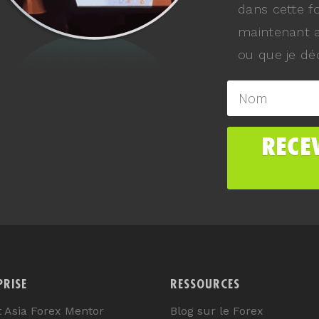
dans cette f
maintenant a
ou que je déc
PRISE
RESSOURCES
t Asia Forex Mentor
Blog sur le Forex