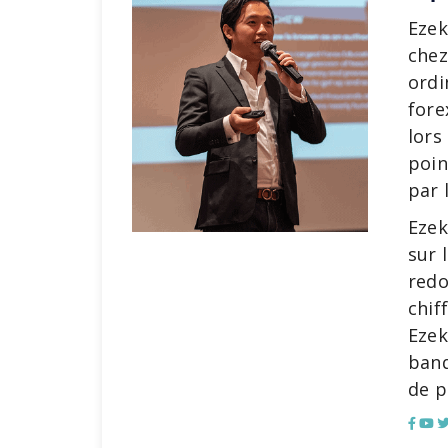
Ezek
chez
ordi
fore
lors
poin
par 
Ezek
sur 
redo
chif
Ezek
banq
de p