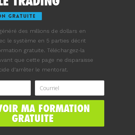
LE TRADING
ON GRATUITE
énéré des millions de dollars en
ec le système en 5 parties décrit
ormation gratuite. Téléchargez-la
vant que cette page ne disparaisse
ide d’arrêter le mentorat.