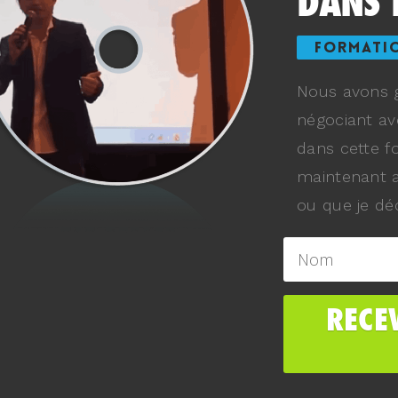
DANS 
FORMATI
Nous avons g
négociant av
dans cette f
maintenant a
ou que je déc