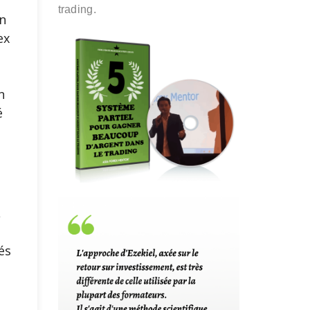
trading.
n
ex
e
n
é
s
,
és