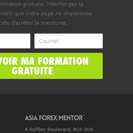
ormation gratuite. Téléchargez-la
vant que cette page ne disparaisse
ide d’arrêter le mentorat.
6 Raffles Boulevard, #03-308,