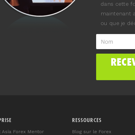
dans cette f
maintenant a
ou que je déc
PRISE
RESSOURCES
t Asia Forex Mentor
Blog sur le Forex