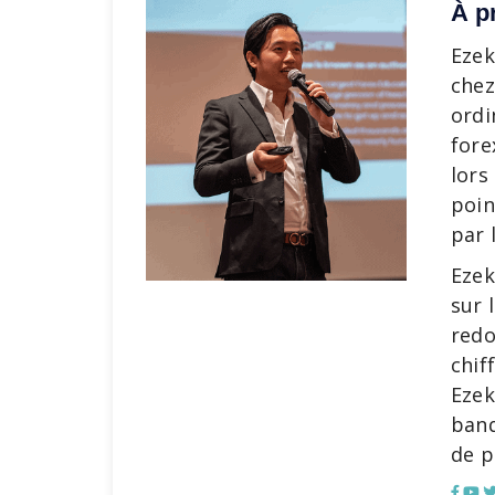
À p
Ezek
chez
ordi
fore
lors
poin
par 
Ezek
sur 
redo
chif
Ezek
banq
de p