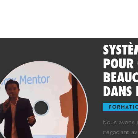
SYSTÈ
POUR
BEAUC
DANS 
FORMATI
Nous avons g
négociant av