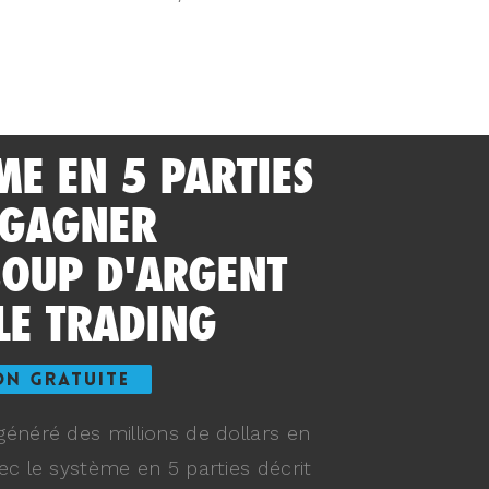
ME EN 5 PARTIES
 GAGNER
OUP D'ARGENT
LE TRADING
ON GRATUITE
énéré des millions de dollars en
ec le système en 5 parties décrit