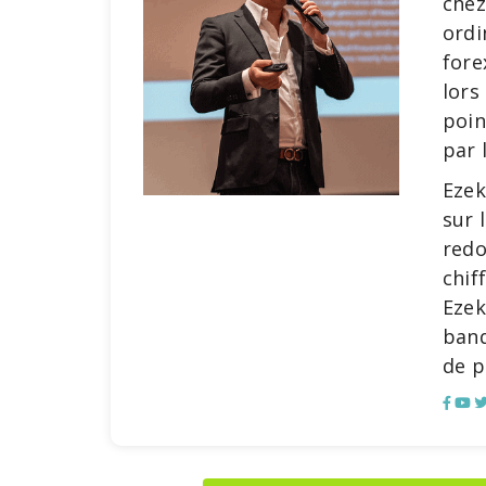
chez
ordi
fore
lors
poin
par 
Ezek
sur 
redo
chif
Ezek
banq
de p