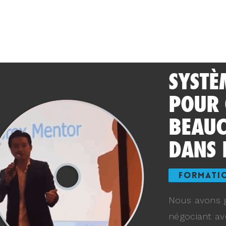
SYSTÈ
POUR
BEAUC
DANS 
FORMATI
Nous avons g
négociant av