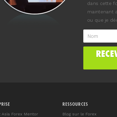
dans cette f
maintenant a
ou que je déc
PRISE
RESSOURCES
t Asia Forex Mentor
Blog sur le Forex