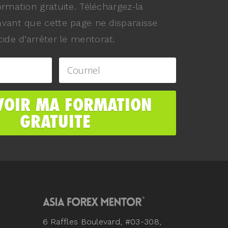
ormation gratuite. Téléchargez-la
vant que cette page ne disparaisse
ide d’arrêter le mentorat.
6 Raffles Boulevard, #03-308,