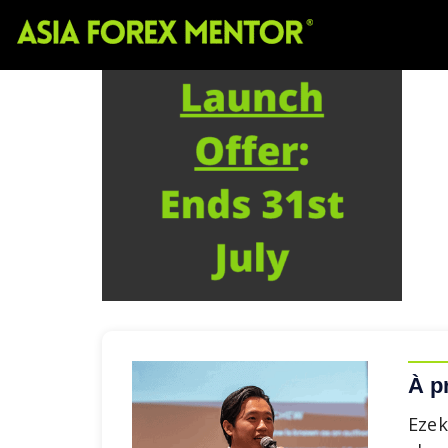
À p
Ezek