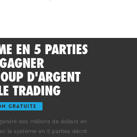
ME EN 5 PARTIES
 GAGNER
OUP D'ARGENT
LE TRADING
ON GRATUITE
énéré des millions de dollars en
ec le système en 5 parties décrit