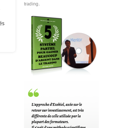
trading.
,
és