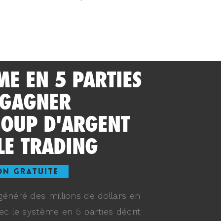
ME EN 5 PARTIES
 GAGNER
OUP D'ARGENT
LE TRADING
ON GRATUITE
énéré des millions de dollars en
ec le système en 5 parties décrit