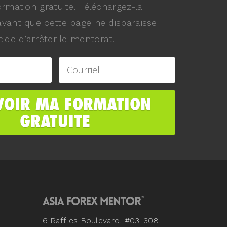
ormation gratuite. Téléchargez-la
vant que cette page ne disparaisse
ide d’arrêter le mentorat.
6 Raffles Boulevard, #03-308,