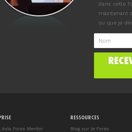
dans cette f
maintenant a
ou que je déc
PRISE
RESSOURCES
t Asia Forex Mentor
Blog sur le Forex