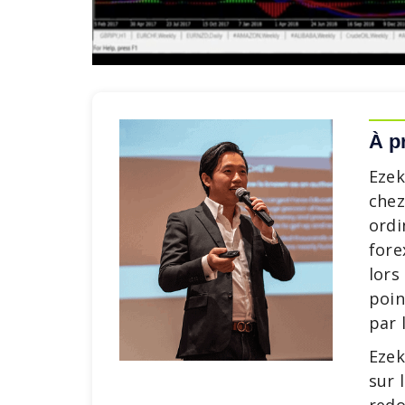
À p
Ezek
chez
ordi
fore
lors
poin
par 
Ezek
sur 