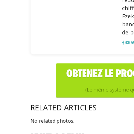
redo
chif
Ezek
banq
de p
OBTENEZ LE PR
(Le même système que j
RELATED ARTICLES
No related photos.