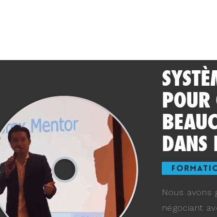
SYSTÈ
POUR
BEAUC
DANS 
FORMATI
Nous avons g
négociant av