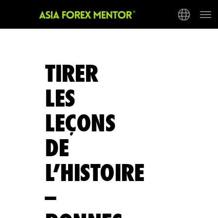
Tog
nav
TIRER
LES
LEÇONS
DE
L’HISTOIRE
–