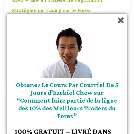
Savoir-faire en matière de négociation
Stratégies de trading sur le Forex
Trading par action de prix
Indicateurs de trading Forex
Le Forex pour les débutants
Crypto
Bourses
Argent
Obtenez Le Cours Par Courriel De 5
Jours d’Ezekiel Chew sur
“Comment faire partie de la ligue
POSTES CONNEXES
des 10% des Meilleurs Traders du
No related posts.
Forex”
100% GRATUIT – LIVRÉ DANS