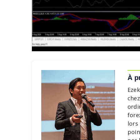
À p
Ezek
chez
ordi
fore
lors
poin