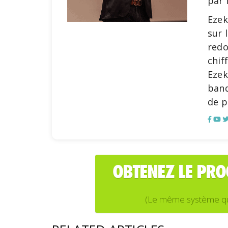
par 
Ezek
sur 
redo
chif
Ezek
banq
de p
OBTENEZ LE PR
(Le même système que j