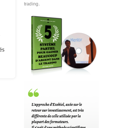
trading.
s
,
és