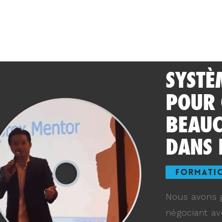
SYSTÈ
POUR
BEAUC
DANS 
FORMATI
Nous avons g
négociant av