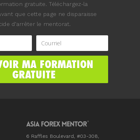
ormation gratuite. Téléchargez-la
vant que cette page ne disparaisse
ide d’arrêter le mentorat.
6 Raffles Boulevard, #03-308,