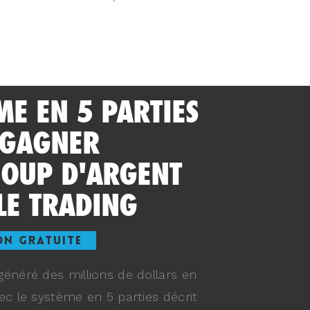
ME EN 5 PARTIES
 GAGNER
OUP D'ARGENT
LE TRADING
ON GRATUITE
énéré des millions de dollars en
ec le système en 5 parties décrit