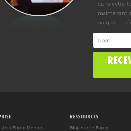
dans cette f
maintenant a
ou que je déc
PRISE
RESSOURCES
t Asia Forex Mentor
Blog sur le Forex