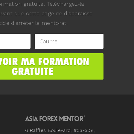
ormation gratuite. Téléchargez-la
vant que cette page ne disparaisse
ide d’arrêter le mentorat.
6 Raffles Boulevard, #03-308,