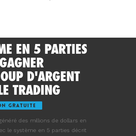
ME EN 5 PARTIES
 GAGNER
OUP D'ARGENT
LE TRADING
ON GRATUITE
énéré des millions de dollars en
ec le système en 5 parties décrit