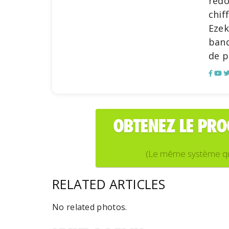
redo
chif
Ezek
banq
de p
OBTENEZ LE PR
(Le même système que j
RELATED ARTICLES
No related photos.