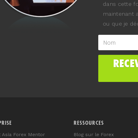
dans cette f
maintenant a
ou que je déc
PRISE
RESSOURCES
t Asia Forex Mentor
Blog sur le Forex