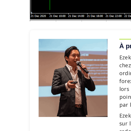
À p
Ezek
chez
ordi
fore
lors
poin
par 
Ezek
sur 