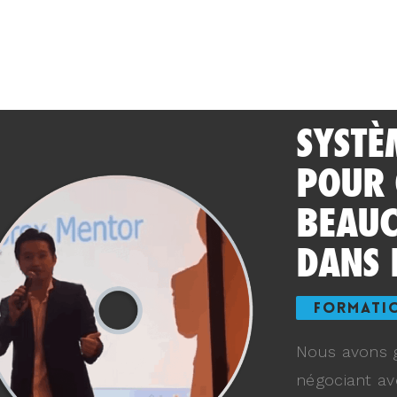
SYSTÈ
POUR
BEAUC
DANS 
FORMATI
Nous avons g
négociant av