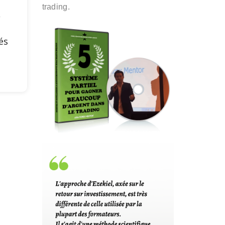
trading.
,
és