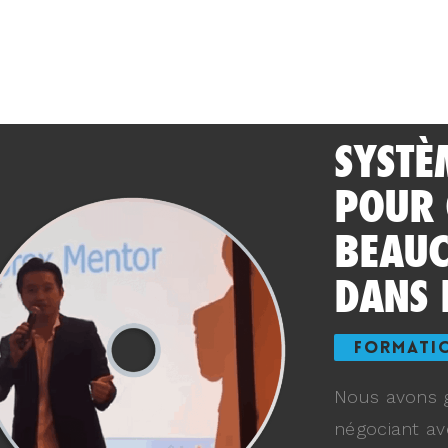
SYSTÈ
POUR
BEAUC
DANS 
FORMATI
Nous avons g
négociant av