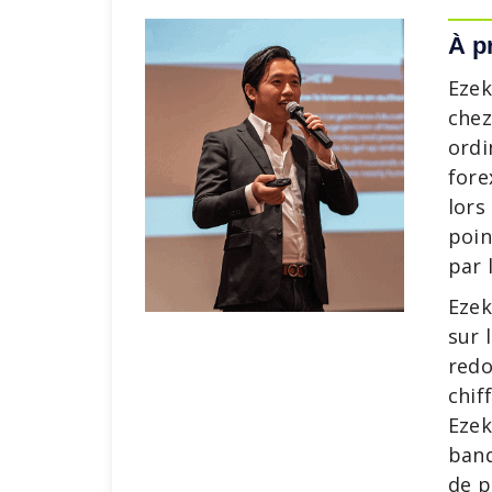
À p
Ezek
chez
ordi
fore
lors
poin
par 
Ezek
sur 
redo
chif
Ezek
banq
de p