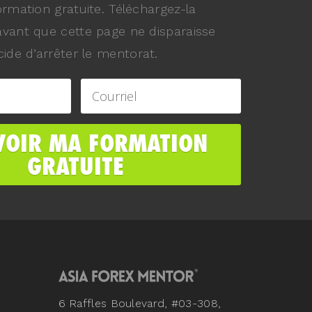
ormation gratuite. Téléchargez-la
vant que cette page ne disparaisse
ide d’arrêter le mentorat.
6 Raffles Boulevard, #03-308,