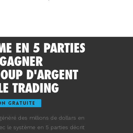
ME EN 5 PARTIES
 GAGNER
OUP D'ARGENT
LE TRADING
ON GRATUITE
énéré des millions de dollars en
ec le système en 5 parties décrit