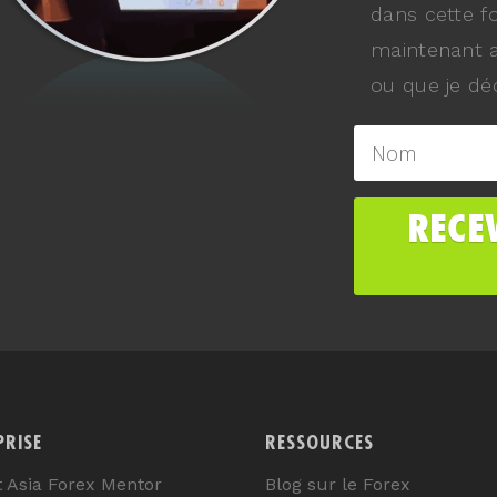
dans cette f
maintenant a
ou que je déc
PRISE
RESSOURCES
t Asia Forex Mentor
Blog sur le Forex