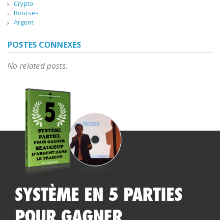
Crypto
Bourses
Argent
POSTES CONNEXES
No related posts.
SYSTÈME EN 5 PARTIES
POUR GAGNER