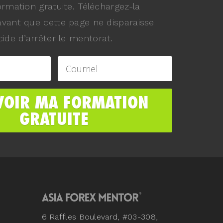
ormation gratuite. Téléchargez-la
vant que cette page ne disparaisse
ide d’arrêter le mentorat.
6 Raffles Boulevard, #03-308,