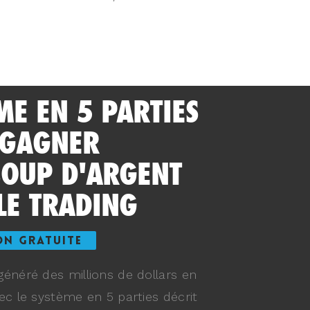
ME EN 5 PARTIES
 GAGNER
OUP D'ARGENT
LE TRADING
ON GRATUITE
énéré des millions de dollars en
ec le système en 5 parties décrit