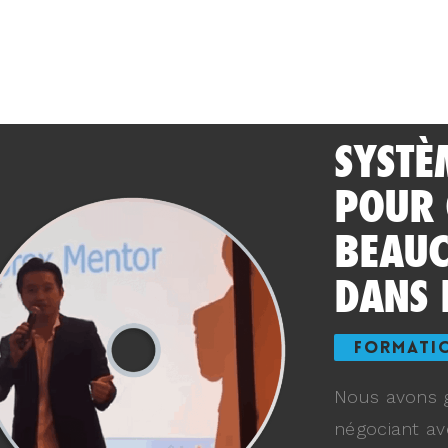
SYSTÈ
POUR
BEAUC
DANS 
FORMATI
Nous avons g
négociant av