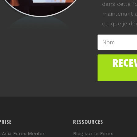
dans cette f
maintenant a
ou que je déc
PRISE
RESSOURCES
t Asia Forex Mentor
Blog sur le Forex