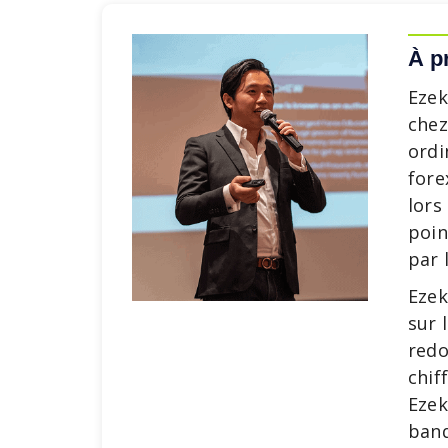
À p
Ezek
chez
ordi
fore
lors
poin
par 
Ezek
sur 
redo
chif
Ezek
banq