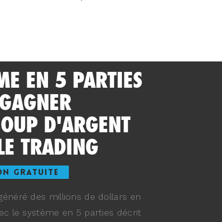
ME EN 5 PARTIES
 GAGNER
OUP D'ARGENT
LE TRADING
ON GRATUITE
énéré des millions de dollars en
ec le système en 5 parties décrit