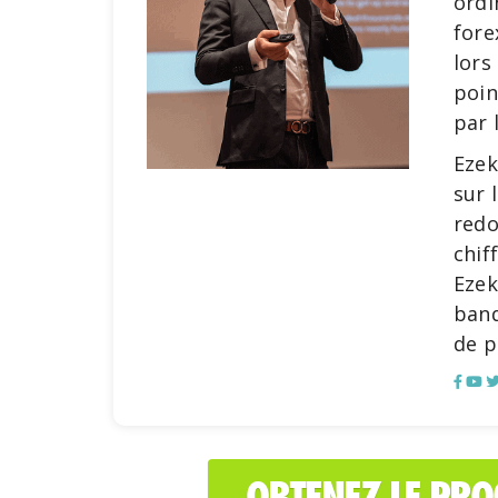
ordi
fore
lors
poin
par 
Ezek
sur 
redo
chif
Ezek
banq
de p
OBTENEZ LE PR