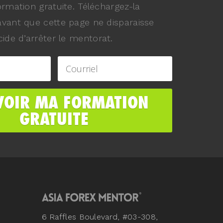
ormation gratuite. Téléchargez-la
vant que cette page ne disparaisse
ide d’arrêter le mentorat.
6 Raffles Boulevard, #03-308,