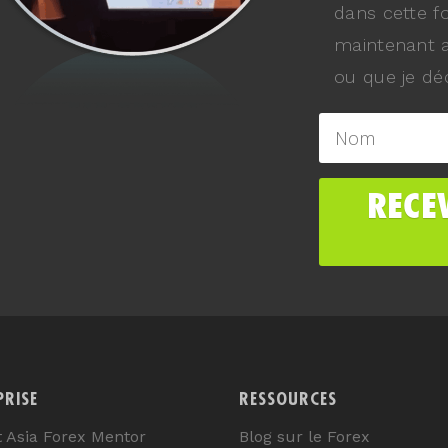
dans cette f
maintenant a
ou que je déc
PRISE
RESSOURCES
t Asia Forex Mentor
Blog sur le Forex