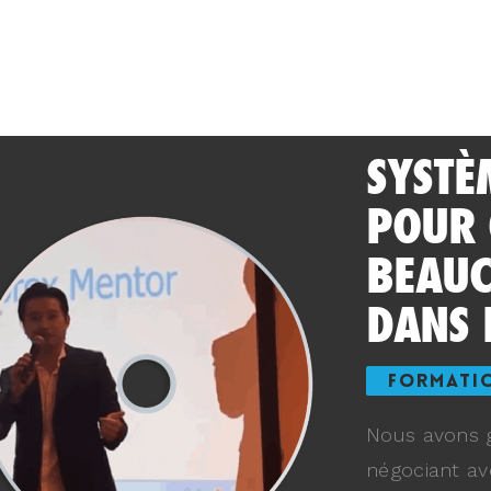
SYSTÈ
POUR
BEAUC
DANS 
FORMATI
Nous avons g
négociant av