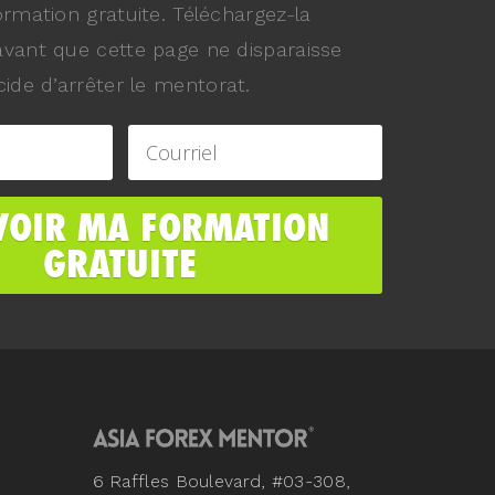
ormation gratuite. Téléchargez-la
vant que cette page ne disparaisse
ide d’arrêter le mentorat.
6 Raffles Boulevard, #03-308,