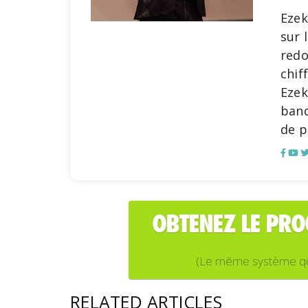
Ezek
sur 
redo
chif
Ezek
banq
de p
OBTENEZ LE PR
(Le même système que j
RELATED ARTICLES