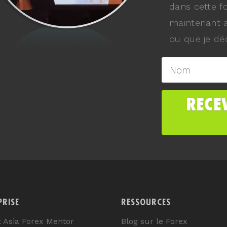
dans cette f
maintenant a
ou que je déc
PRISE
RESSOURCES
t Asia Forex Mentor
Blog sur le Forex