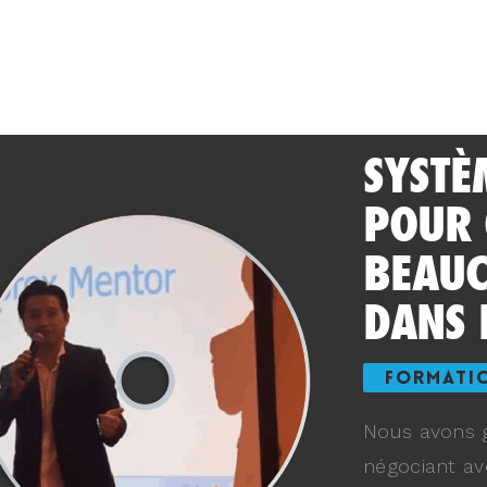
SYSTÈ
POUR
BEAUC
DANS 
FORMATI
Nous avons g
négociant av