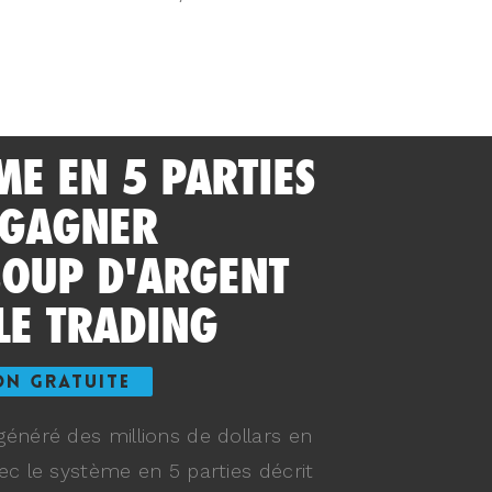
ME EN 5 PARTIES
 GAGNER
OUP D'ARGENT
LE TRADING
ON GRATUITE
énéré des millions de dollars en
ec le système en 5 parties décrit