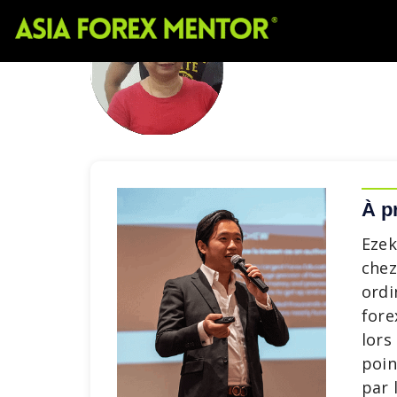
À p
Ezek
chez
ordi
fore
lors
poin
par 