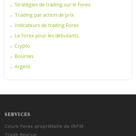
Stratégies de trading sur le Forex
Trading par action de prix
Indicateurs de trading Forex
Le Forex pour les débutants
Crypto
Bourses
Argent
SERVICES
Cours Forex propriétaire de l’AFM
Trade Rescue