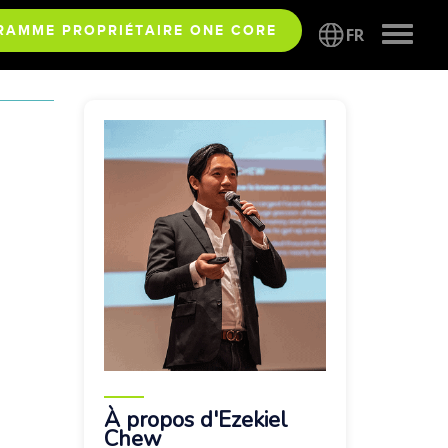
Toggle
RAMME PROPRIÉTAIRE ONE CORE
FR
naviga
À propos d'Ezekiel
Chew