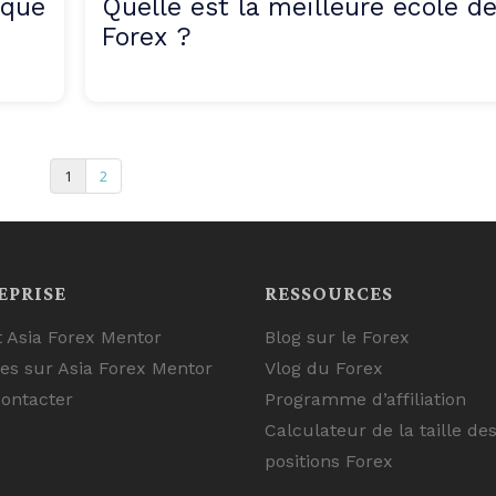
 que
Quelle est la meilleure école d
Forex ?
1
2
EPRISE
RESSOURCES
t Asia Forex Mentor
Blog sur le Forex
ues sur Asia Forex Mentor
Vlog du Forex
ontacter
Programme d’affiliation
Calculateur de la taille de
positions Forex