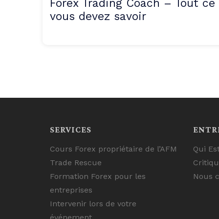
Forex Trading Coach – Tout ce
vous devez savoir
SERVICES
ENTR
Cours Forex propriétaire de l’AFM
Qui Es
Trade Rescue
Critiq
Formation Forex pour les
Nous c
entreprises
Intervenir lors de votre
événement