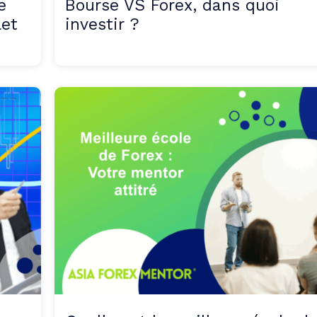
e
Bourse VS Forex, dans quoi
let
investir ?