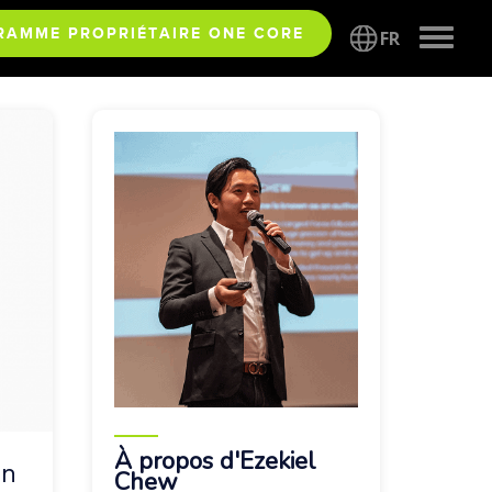
Toggle
RAMME PROPRIÉTAIRE ONE CORE
FR
naviga
À propos d'Ezekiel
en
Chew