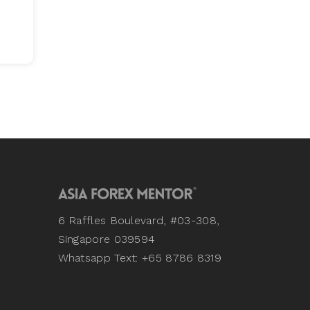
e
6 Raffles Boulevard, #03-308,
Singapore 039594
Whatsapp Text: +65 8786 8319
s